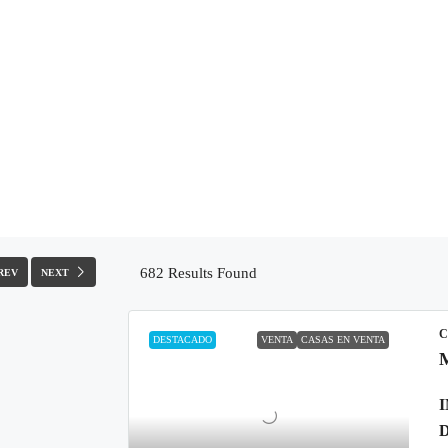
682
Results Found
REV
NEXT
C
DESTACADO
VENTA
CASAS EN VENTA
D