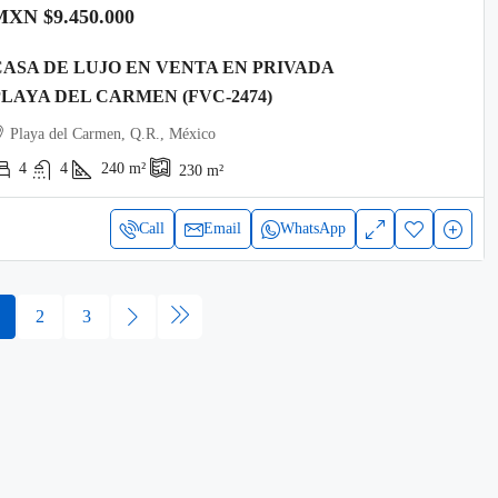
MXN
$9.450.000
CASA DE LUJO EN VENTA EN PRIVADA
PLAYA DEL CARMEN (FVC-2474)
Playa del Carmen, Q.R., México
4
4
240
m²
230
m²
Call
Email
WhatsApp
2
3
SUSCRIBIRSE AL BOLETÍN