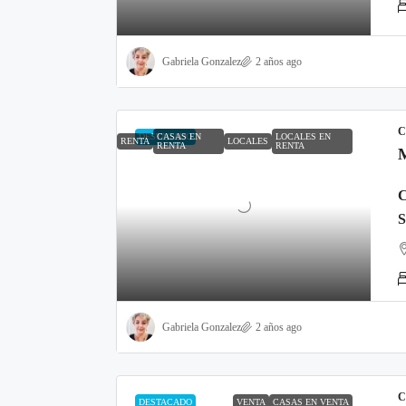
Gabriela Gonzalez
2 años ago
C
DESTACADO
CASAS EN
LOCALES EN
RENTA
LOCALES
RENTA
RENTA
Gabriela Gonzalez
2 años ago
C
DESTACADO
VENTA
CASAS EN VENTA