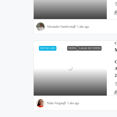
Alexandre Sandevoir
1 año ago
C
DESTACADO
VENTA
CASAS EN VENTA
2
Nidia Vargas
1 año ago