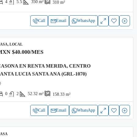
4
5.5
350
m²
310
m²
Call
Email
WhatsApp
ASA, LOCAL
MXN
$40.000
/MES
CASONA EN RENTA MERIDA, CENTRO
SANTA LUCIA SANTA ANA (GRL-1070)
0
2
52.32
m²
158.33
m²
Call
Email
WhatsApp
ASA