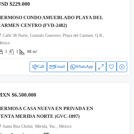
USD
$229.000
HERMOSO CONDO AMUEBLADO PLAYA DEL
CARMEN CENTRO (FVD-2482)
Calle 38 Norte, Gonzalo Guerrero, Playa del Carmen, Q.R.,
éxico
1
1
88
m²
Call
Email
WhatsApp
MXN
$6.500.000
HERMOSA CASA NUEVA EN PRIVADA EN
VENTA MERIDA NORTE (GVC-1897)
Santa Rita Cholul, Mérida, Yuc., México