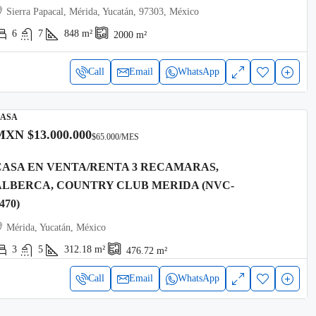
Sierra Papacal, Mérida, Yucatán, 97303, México
6
7
848
m²
2000
m²
Call
Email
WhatsApp
ASA
MXN
$13.000.000
$65.000
/MES
CASA EN VENTA/RENTA 3 RECAMARAS,
ALBERCA, COUNTRY CLUB MERIDA (NVC-
470)
Mérida, Yucatán, México
3
5
312.18
m²
476.72
m²
Call
Email
WhatsApp