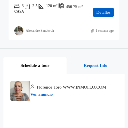
3
2.5
120
m²
456.75
m²
CASA
Detalles
Alexandre Sandevoir
1 semana ago
Schedule a tour
Request Info
Florence Toro WWW.INMOFLO.COM
Ver anuncio