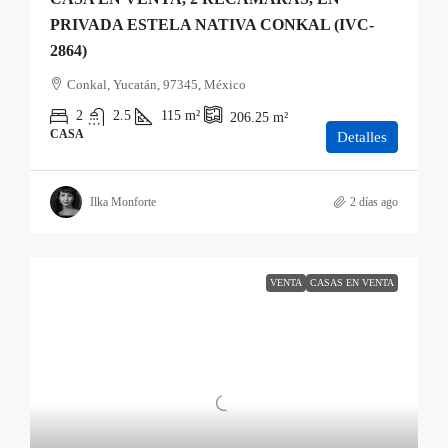
PRIVADA ESTELA NATIVA CONKAL (IVC-
2864)
Conkal, Yucatán, 97345, México
2
2.5
115
m²
206.25
m²
CASA
Detalles
Ilka Monforte
2 días ago
VENTA
CASAS EN VENTA