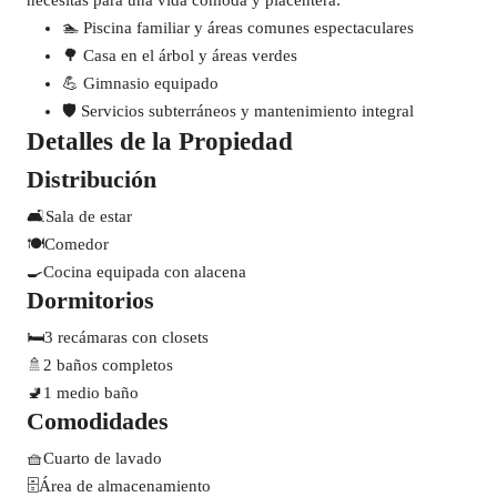
necesitas para una vida cómoda y placentera:
🏊 Piscina familiar y áreas comunes espectaculares
🌳 Casa en el árbol y áreas verdes
💪 Gimnasio equipado
🛡️ Servicios subterráneos y mantenimiento integral
Detalles de la Propiedad
Distribución
🛋️
Sala de estar
🍽️
Comedor
🍳
Cocina equipada con alacena
Dormitorios
🛏️
3 recámaras con closets
🚿
2 baños completos
🚽
1 medio baño
Comodidades
🧺
Cuarto de lavado
🗄️
Área de almacenamiento