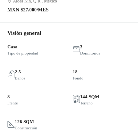
Aldea Kin, Q.R., México
MXN
$27.000
/MES
Visión general
Casa
3
Tipo de propiedad
Dormitorios
2.5
18
Baños
Fondo
8
144 SQM
Frente
Terreno
126 SQM
Construcción