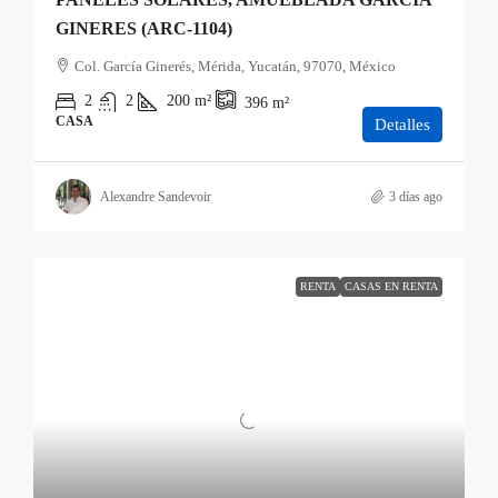
GINERES (ARC-1104)
Col. García Ginerés, Mérida, Yucatán, 97070, México
2
2
200
m²
396
m²
CASA
Detalles
Alexandre Sandevoir
3 días ago
RENTA
CASAS EN RENTA