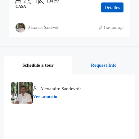
2
1
104
m²
CASA
Detalles
Alexandre Sandevoir
1 semana ago
Schedule a tour
Request Info
Alexandre Sandevoir
Ver anuncio