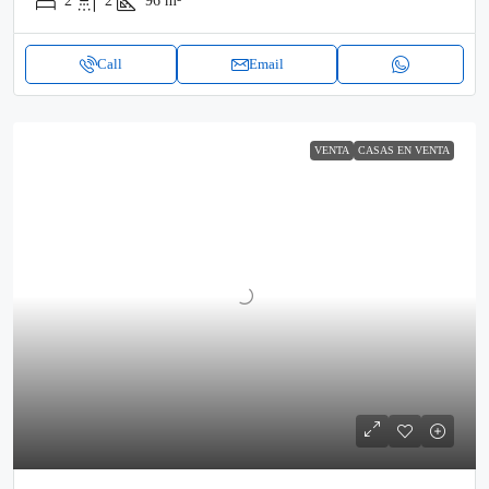
2
2
96
m²
Call
Email
VENTA
CASAS EN VENTA