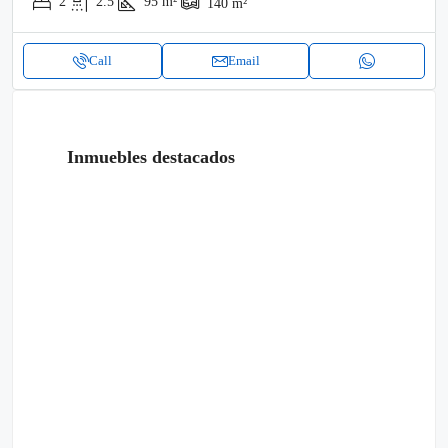
2
2.5
95
m²
140
m²
Call
Email
Inmuebles destacados