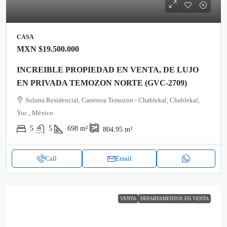
CASA
MXN
$19.500.000
INCREIBLE PROPIEDAD EN VENTA, DE LUJO
EN PRIVADA TEMOZON NORTE (GVC-2709)
Soluna Residencial, Carretera Temozón - Chablekal, Chablekal,
Yuc., México
5
5
698
m²
804.95
m²
Call
Email
VENTA
DEPARTAMENTOS EN VENTA