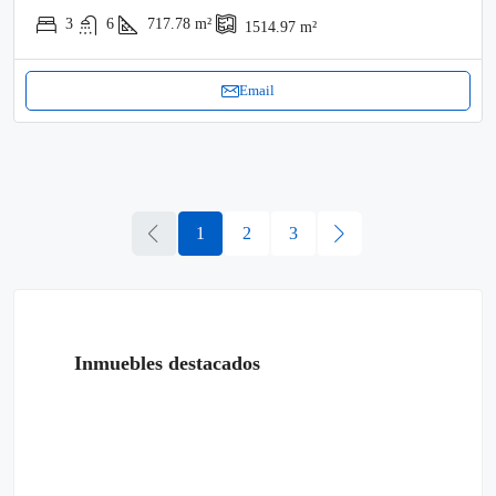
3
6
717.78
m²
1514.97
m²
Email
1
2
3
Inmuebles destacados