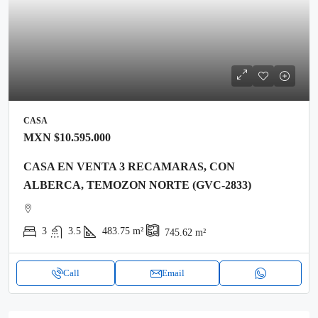
CASA
MXN
$10.595.000
CASA EN VENTA 3 RECAMARAS, CON
ALBERCA, TEMOZON NORTE (GVC-2833)
3
3.5
483.75
m²
745.62
m²
Call
Email