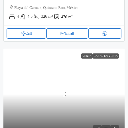
Playa del Carmen, Quintana Roo, México
4
4.5
326
m²
476
m²
Call
Email
VENTA
CASAS EN VENTA