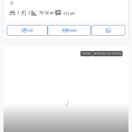
1
1
70.34
m²
111
m²
Call
Email
VENTA
HOTELES EN VENTA