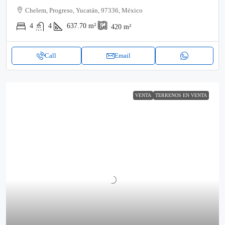
Chelem, Progreso, Yucatán, 97336, México
4
4
637.70
m²
420
m²
Call
Email
VENTA
TERRENOS EN VENTA