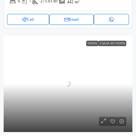
6
7
273.03
m²
442
m²
Call
Email
VENTA
CASAS EN VENTA