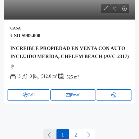
CASA
USD
$985.000
INCREIBLE PROPIEDAD EN VENTA CON AUTO
INCLUIDO MERIDA, CHELEM BEACH (AVC-2317)
3
3
512.0
m²
525
m²
Call
Email
1
2