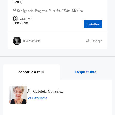
1281)
San Ignacio, Progreso, Yucatán, 97304, México
2442
m²
TERRENO
Detalles
Ilka Monforte
1 año ago
Schedule a tour
Request Info
Gabriela Gonzalez
Ver anuncio