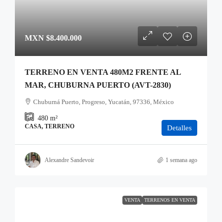
MXN
$8.400.000
TERRENO EN VENTA 480M2 FRENTE AL
MAR, CHUBURNA PUERTO (AVT-2830)
Chuburná Puerto, Progreso, Yucatán, 97336, México
480
m²
CASA, TERRENO
Detalles
Alexandre Sandevoir
1 semana ago
VENTA
TERRENOS EN VENTA