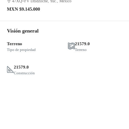
47XQ+FV Dzidzilché, Yuc., Mexico
MXN
$9.145.000
Visión general
Terreno
21579.0
Tipo de propiedad
Terreno
21579.0
Construcción