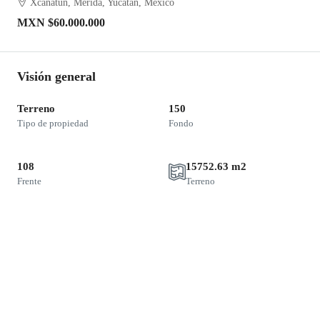
Xcanatún, Mérida, Yucatán, México
MXN
$60.000.000
Visión general
Terreno
150
Tipo de propiedad
Fondo
108
15752.63 m2
Frente
Terreno