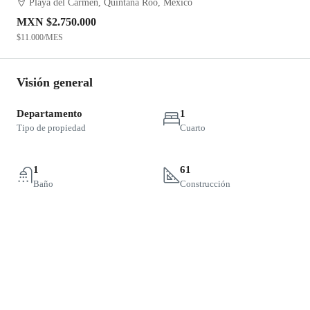
Playa del Carmen, Quintana Roo, México
MXN
$2.750.000
$11.000
/MES
Visión general
Departamento
1
Tipo de propiedad
Cuarto
1
61
Baño
Construcción