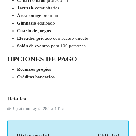
Canal de nado
profesional
Jacuzzis
comunitarios
Área lounge
premium
Gimnasio
equipado
Cuarto de juegos
Elevador privado
con acceso directo
Salón de eventos
para 100 personas
OPCIONES DE PAGO
Recursos propios
Créditos bancarios
Detalles
Updated on mayo 5, 2025 at 1:11 am
ID de propiedad
GVD-1063