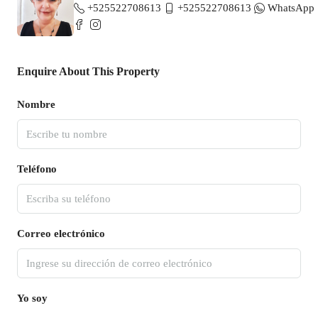
+525522708613
+525522708613
WhatsApp
Enquire About This Property
Nombre
Teléfono
Correo electrónico
Yo soy