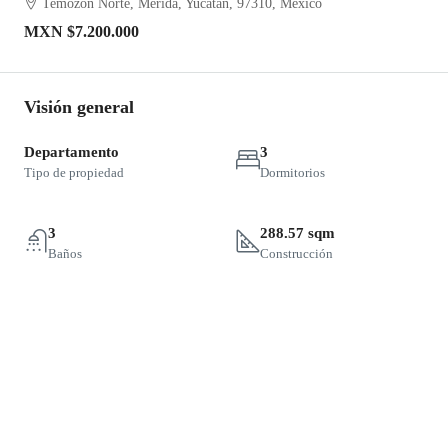
Temozón Norte, Mérida, Yucatán, 97310, México
MXN
$7.200.000
Visión general
Departamento
3
Tipo de propiedad
Dormitorios
3
288.57 sqm
Baños
Construcción