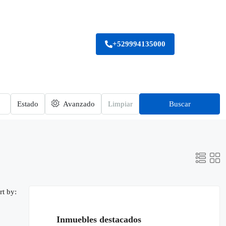
+529994135000
Estado
Avanzado
Limpiar
Buscar
rt by:
Inmuebles destacados