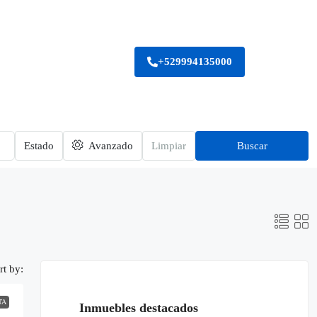
+529994135000
Estado
Avanzado
Limpiar
Buscar
rt by:
TA
Inmuebles destacados