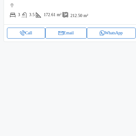
3
3.5
172.61
m²
212.50
m²
Call
Email
WhatsApp