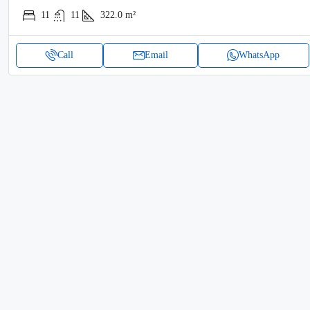
11
11
322.0
m²
Call
Email
WhatsApp