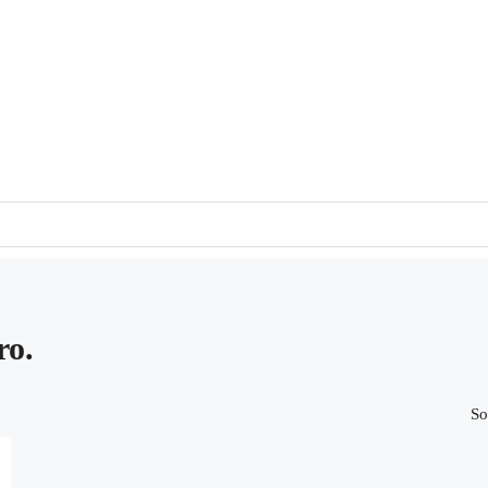
ro.
So