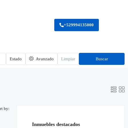
+529994135000
Estado
Avanzado
Limpiar
Buscar
rt by:
Inmuebles destacados