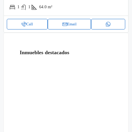
1
1
64.0
m²
Call
Email
Inmuebles destacados