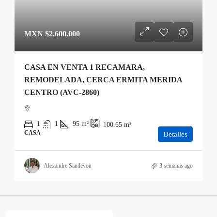
MXN
$2.600.000
CASA EN VENTA 1 RECAMARA,
REMODELADA, CERCA ERMITA MERIDA
CENTRO (AVC-2860)
1
1
95
m²
100.65
m²
CASA
Detalles
Alexandre Sandevoir
3 semanas ago