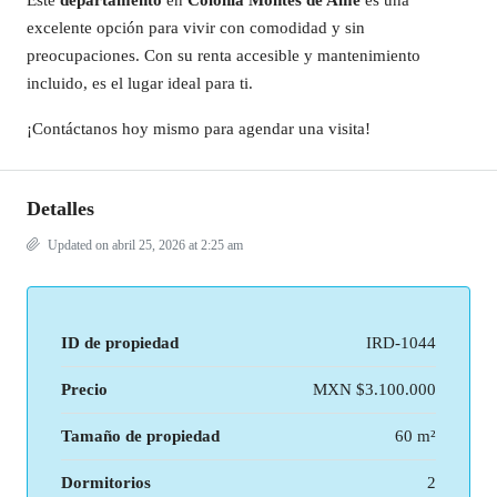
Este
departamento
en
Colonia Montes de Ame
es una
excelente opción para vivir con comodidad y sin
preocupaciones. Con su renta accesible y mantenimiento
incluido, es el lugar ideal para ti.
¡Contáctanos hoy mismo para agendar una visita!
Detalles
Updated on abril 25, 2026 at 2:25 am
ID de propiedad
IRD-1044
Precio
MXN
$3.100.000
Tamaño de propiedad
60 m²
Dormitorios
2