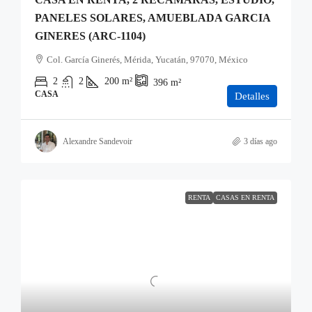
PANELES SOLARES, AMUEBLADA GARCIA
GINERES (ARC-1104)
Col. García Ginerés, Mérida, Yucatán, 97070, México
2
2
200
m²
396
m²
CASA
Detalles
Alexandre Sandevoir
3 días ago
RENTA
CASAS EN RENTA