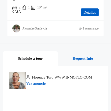
2
1
104
m²
CASA
Detalles
Alexandre Sandevoir
1 semana ago
Schedule a tour
Request Info
Florence Toro WWW.INMOFLO.COM
Ver anuncio