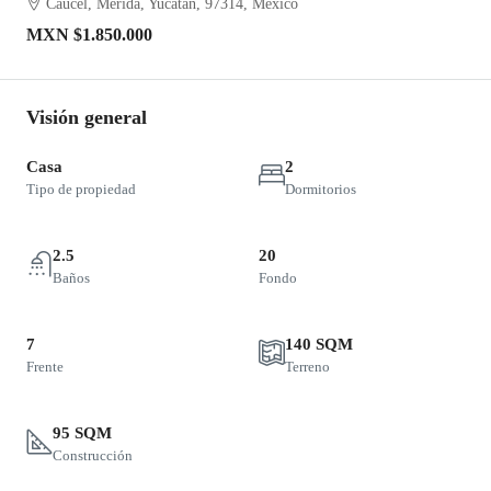
Caucel, Mérida, Yucatán, 97314, México
MXN
$1.850.000
Visión general
Casa
2
Tipo de propiedad
Dormitorios
2.5
20
Baños
Fondo
7
140 SQM
Frente
Terreno
95 SQM
Construcción