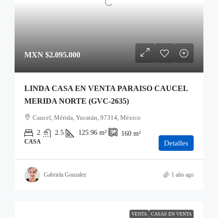
MXN
$2.095.000
LINDA CASA EN VENTA PARAISO CAUCEL
MERIDA NORTE (GVC-2635)
Caucel, Mérida, Yucatán, 97314, México
2
2.5
125.96
m²
160
m²
CASA
Detalles
Gabriela Gonzalez
1 año ago
VENTA
CASAS EN VENTA