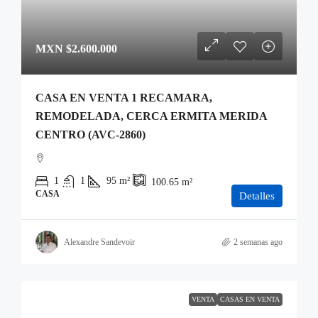
MXN
$2.600.000
CASA EN VENTA 1 RECAMARA,
REMODELADA, CERCA ERMITA MERIDA
CENTRO (AVC-2860)
1
1
95
m²
100.65
m²
CASA
Detalles
Alexandre Sandevoir
2 semanas ago
VENTA
CASAS EN VENTA