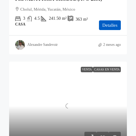
Cholul, Mérida, Yucatán, México
3
4.5
241.50
m²
363
m²
CASA
Detalles
Alexandre Sandevoir
2 meses ago
VENTA
CASAS EN VENTA