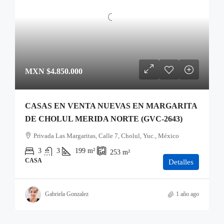
MXN
$4.850.000
CASAS EN VENTA NUEVAS EN MARGARITA
DE CHOLUL MERIDA NORTE (GVC-2643)
Privada Las Margaritas, Calle 7, Cholul, Yuc., México
3
3
199
m²
253
m²
CASA
Detalles
Gabriela Gonzalez
1 año ago