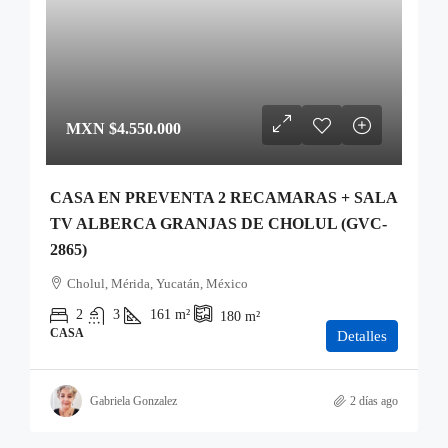
MXN
$4.550.000
CASA EN PREVENTA 2 RECAMARAS + SALA
TV ALBERCA GRANJAS DE CHOLUL (GVC-
2865)
Cholul, Mérida, Yucatán, México
2
3
161
m²
180
m²
CASA
Detalles
Gabriela Gonzalez
2 días ago