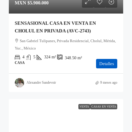
MXN
$5.900.000
SENSASIONAL CASA EN VENTA EN
CHOLUL EN PRIVADA (AVC-2743)
San Gabriel Tulipanes, Privada Residencial, Cholul, Mérida,
Yuc., México
4
5
324
m²
348.50
m²
CASA
Detalles
Alexandre Sandevoir
9 meses ago
VENTA
CASAS EN VENTA